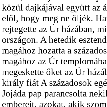
közül dajkájával együtt az á
elől, hogy meg ne öljék. Ha
rejtegette az Úr házában, m
országon. A hetedik esztend
magához hozatta a századoso
magához az Úr templomába é
megeskette őket az Úr házá
király fiát A századosok eg
Jojáda pap parancsolta nek
embereit, azokat, akik szom