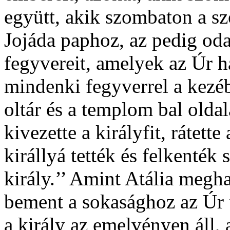
együtt, akik szombaton a sz
Jojáda paphoz, az pedig oda
fegyvereit, amelyek az Úr h
mindenki fegyverrel a kezéb
oltár és a templom bal oldal
kivezette a királyfit, rátett
királlyá tették és felkenték 
király.’’ Amint Atália megha
bement a sokasághoz az Úr
a király az emelvényen áll,