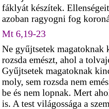
fáklyát készítek. Ellenségei
azoban ragyogni fog koroná
Mt 6,19-23
Ne gyűjtsetek magatoknak k
rozsda emészt, ahol a tolva
Gyűjtsetek magatoknak kin
moly, sem rozsda nem emész
be és nem lopnak. Mert ahol 
is. A test világossága a sze