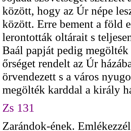
között, hogy az Úr népe les
között. Erre bement a föld
lerontották oltárait s teljes
Baál papját pedig megölték a
őrséget rendelt az Úr házába
örvendezett s a város nyugo
megölték karddal a király h
Zs 131
Zarándok-ének. Emlékezzél