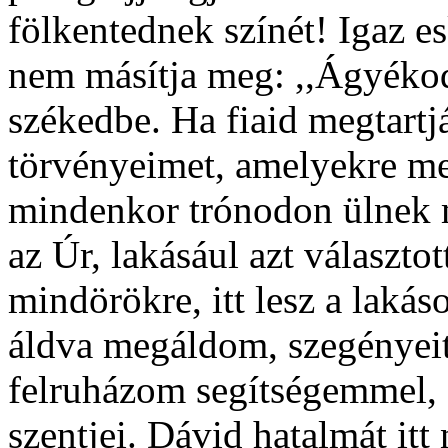
fölkentednek színét! Igaz es
nem másítja meg: ,,Ágyékod
székedbe. Ha fiaid megtartj
törvényeimet, amelyekre meg
mindenkor trónodon ülnek ma
az Úr, lakásául azt választo
mindörökre, itt lesz a laká
áldva megáldom, szegényeit 
felruházom segítségemmel, 
szentjei. Dávid hatalmát it