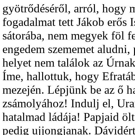
gyötrődéséről, arról, hogy
fogadalmat tett Jákob erős 
sátorába, nem megyek föl 
engedem szememet aludni, 
helyet nem találok az Úrnak
Íme, hallottuk, hogy Efratáb
mezején. Lépjünk be az ő ha
zsámolyához! Indulj el, Ura
hatalmad ládája! Papjaid öl
pedig ujjongjanak. Dávidért