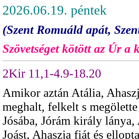
2026.06.19. péntek
(Szent Romuáld apát, Szent
Szövetséget kötött az Úr a k
2Kir 11,1-4.9-18.20
Amikor aztán Atália, Ahaszj
meghalt, felkelt s megölette
Jósába, Jórám király lánya,
Joást, Ahaszja fiát és ellopt