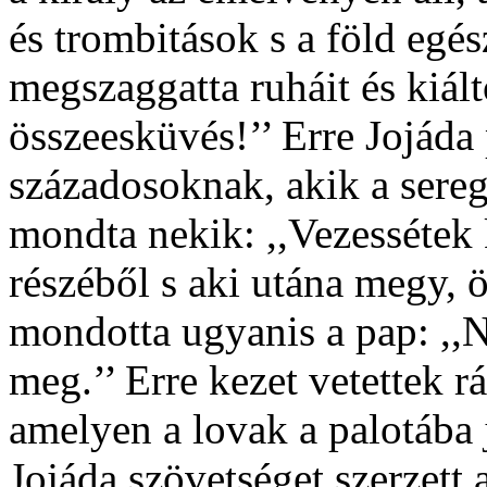
és trombitások s a föld egés
megszaggatta ruháit és kiált
összeesküvés!’’ Erre Jojáda
századosoknak, akik a sereg
mondta nekik: ,,Vezessétek 
részéből s aki utána megy, 
mondotta ugyanis a pap: ,,
meg.’’ Erre kezet vetettek r
amelyen a lovak a palotába 
Jojáda szövetséget szerzett 