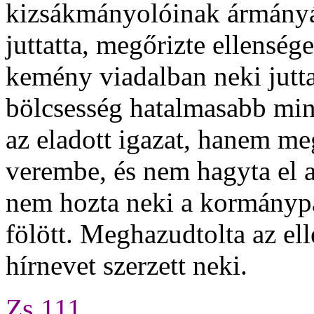
kizsákmányolóinak ármányá
juttatta, megőrizte ellenség
kemény viadalban neki jutta
bölcsesség hatalmasabb min
az eladott igazat, hanem meg
verembe, és nem hagyta el 
nem hozta neki a kormánypá
fölött. Meghazudtolta az el
hírnevet szerzett neki.
Zs 111