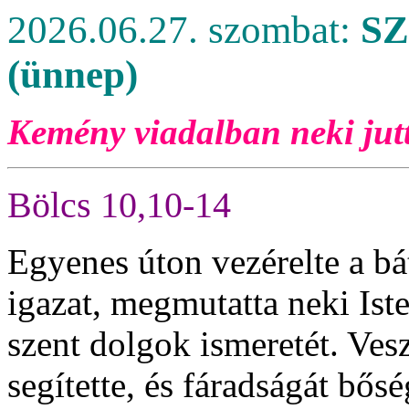
2026.06.27. szombat:
S
(ünnep)
Kemény viadalban neki jutt
Bölcs 10,10-14
Egyenes úton vezérelte a bá
igazat, megmutatta neki Ist
szent dolgok ismeretét. Ves
segítette, és fáradságát bősé