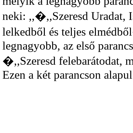
melyik a legnagyobb parancs
neki: ,,�,,Szeresd Uradat, Is
lelkedből és teljes elmédbő
legnagyobb, az első paranc
�,,Szeresd felebarátodat, 
Ezen a két parancson alapul 