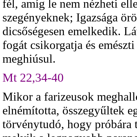
fél, amíg le nem nézheti ell
szegényeknek; Igazsága ör
dicsőségesen emelkedik. Lá
fogát csikorgatja és emészt
meghiúsul.
Mt 22,34-40
Mikor a farizeusok meghall
elnémította, összegyűltek e
törvénytudó, hogy próbára t