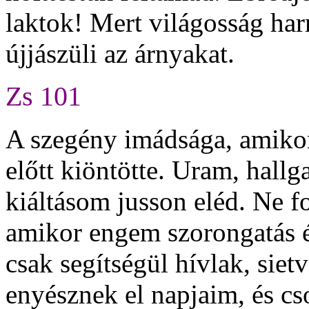
laktok! Mert világosság har
újjászüli az árnyakat.
Zs 101
A szegény imádsága, amikor 
előtt kiöntötte. Uram, hall
kiáltásom jusson eléd. Ne fo
amikor engem szorongatás é
csak segítségül hívlak, siet
enyésznek el napjaim, és cs