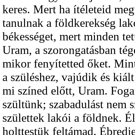
keres. Mert ha ítéleteid me
tanulnak a földkerekség lak
békességet, mert minden tet
Uram, a szorongatásban tége
mikor fenyítetted őket. Mint
a szüléshez, vajúdik és kiá
mi színed előtt, Uram. Foga
szültünk; szabadulást nem 
születtek lakói a földnek. É
holttestük feltámad. Ébredj