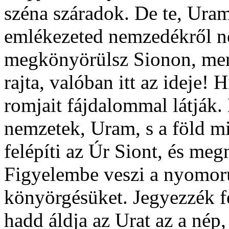
széna száradok. De te, Ura
emlékezeted nemzedékről ne
megkönyörülsz Sionon, mert
rajta, valóban itt az ideje! 
romjait fájdalommal látják.
nemzetek, Uram, s a föld mi
felépíti az Úr Siont, és me
Figyelembe veszi a nyomoru
könyörgésüket. Jegyezzék f
hadd áldja az Urat az a nép