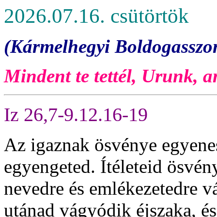
2026.07.16. csütörtök
(Kármelhegyi Boldogasszo
Mindent te tettél, Urunk, a
Iz 26,7-9.12.16-19
Az igaznak ösvénye egyenes
egyengeted. Ítéleteid ösvén
nevedre és emlékezetedre v
utánad vágyódik éjszaka, é