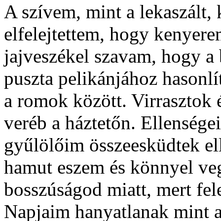
A szívem, mint a lekaszált, 
elfelejtettem, hogy kenyer
jajveszékel szavam, hogy a 
puszta pelikánjához hasonlí
a romok között. Virrasztok
veréb a háztetőn. Ellensége
gyűlölőim összeesküdtek e
hamut eszem és könnyel veg
bosszúságod miatt, mert fele
Napjaim hanyatlanak mint 