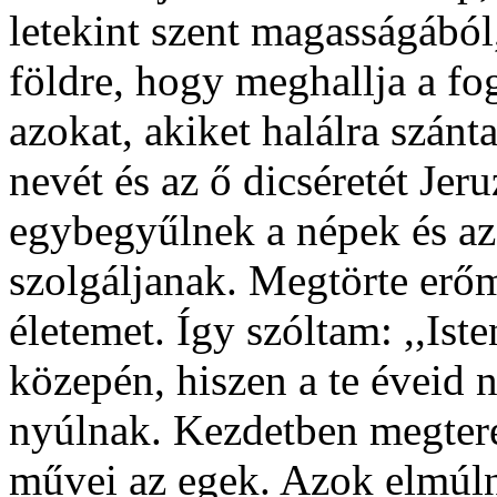
letekint szent magasságából
földre, hogy meghallja a fo
azokat, akiket halálra szán
nevét és az ő dicséretét Je
egybegyűlnek a népek és az
szolgáljanak. Megtörte erőm
életemet. Így szóltam: ,,Is
közepén, hiszen a te éveid
nyúlnak. Kezdetben megterem
művei az egek. Azok elmúln