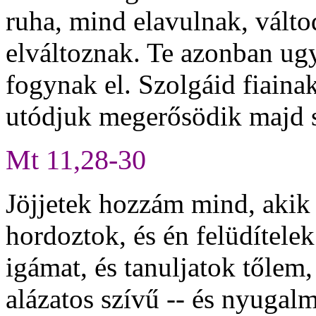
ruha, mind elavulnak, váltod
elváltoznak. Te azonban ug
fogynak el. Szolgáid fiaina
utódjuk megerősödik majd sz
Mt 11,28-30
Jöjjetek hozzám mind, akik 
hordoztok, és én felüdítele
igámat, és tanuljatok tőlem
alázatos szívű -- és nyugalm