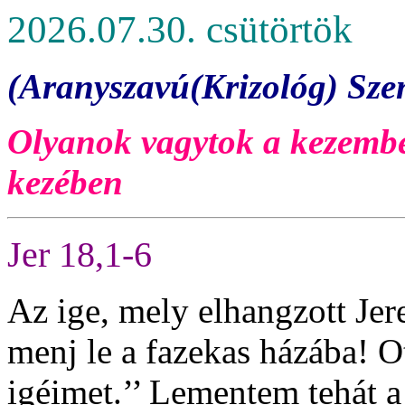
2026.07.30. csütörtök
(Aranyszavú(Krizológ) Szen
Olyanok vagytok a kezembe
kezében
Jer 18,1-6
Az ige, mely elhangzott Jere
menj le a fazekas házába! 
igéimet.’’ Lementem tehát a