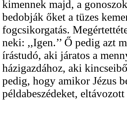
kimennek majd, a gonoszokat
bedobják őket a tüzes kemen
fogcsikorgatás. Megértettét
neki: ,,Igen.’’ Ő pedig azt 
írástudó, aki járatos a men
házigazdához, aki kincseiből
pedig, hogy amikor Jézus be
példabeszédeket, eltávozott