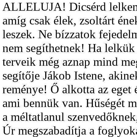
ALLELUJA! Dicsérd lelkem,
amíg csak élek, zsoltárt én
leszek. Ne bízzatok fejedel
nem segíthetnek! Ha lelkük e
terveik még aznap mind me
segítője Jákob Istene, akin
reménye! Ő alkotta az eget é
ami bennük van. Hűségét meg
a méltatlanul szenvedőknek
Úr megszabadítja a foglyokat