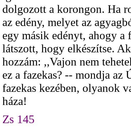
dolgozott a korongon. Ha ro
az edény, melyet az agyagból
egy másik edényt, ahogy a 
látszott, hogy elkészítse. A
hozzám: ,,Vajon nem tehetek
ez a fazekas? -- mondja az Ú
fazekas kezében, olyanok va
háza!
Zs 145